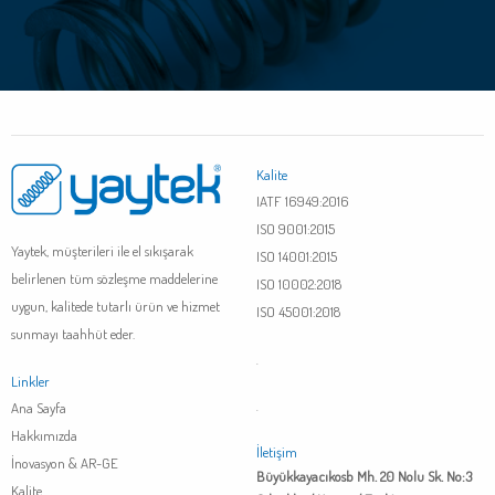
Kalite
IATF 16949:2016
ISO 9001:2015
Yaytek, müşterileri ile el sıkışarak
ISO 14001:2015
belirlenen tüm sözleşme maddelerine
ISO 10002:2018
uygun, kalitede tutarlı ürün ve hizmet
ISO 45001:2018
sunmayı taahhüt eder.
.
Linkler
Ana Sayfa
.
Hakkımızda
İletişim
İnovasyon & AR-GE
Büyükkayacıkosb Mh. 20 Nolu Sk. No:3
Kalite