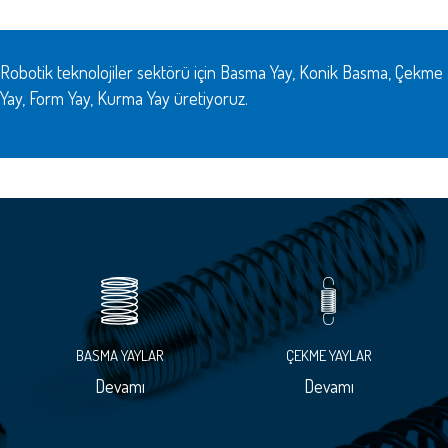
Robotik teknolojiler sektörü için Basma Yay, Konik Basma, Çekme
Yay, Form Yay, Kurma Yay üretiyoruz.
BASMA YAYLAR
ÇEKME YAYLAR
Devamı
Devamı
Ø 0.2-13 mm
Ø 0.2-13 mm