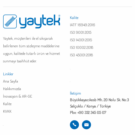
Kalite
IATF 16949:2016
ISO 9001:2015
Yaytek, müşterileri ile el sıkışarak
ISO 14001:2015
belirlenen tüm sözleşme maddelerine
ISO 10002:2018
uygun, kalitede tutarlı ürün ve hizmet
ISO 45001:2018
sunmayı taahhüt eder.
.
Linkler
Ana Sayfa
.
Hakkımızda
İletişim
İnovasyon & AR-GE
Büyükkayacıkosb Mh. 20 Nolu Sk. No:3
Kalite
Selçuklu / Konya / Türkiye
KVKK
Pbx: +90 332 345 05 07
.