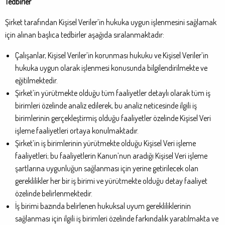
Tedbirler
Şirket tarafından Kişisel Veriler’in hukuka uygun işlenmesini sağlamak
için alınan başlıca tedbirler aşağıda sıralanmaktadır:
Çalışanlar, Kişisel Veriler’in korunması hukuku ve Kişisel Veriler’in
hukuka uygun olarak işlenmesi konusunda bilgilendirilmekte ve
eğitilmektedir.
Şirket’in yürütmekte olduğu tüm faaliyetler detaylı olarak tüm iş
birimleri özelinde analiz edilerek, bu analiz neticesinde ilgili iş
birimlerinin gerçekleştirmiş olduğu faaliyetler özelinde Kişisel Veri
işleme faaliyetleri ortaya konulmaktadır.
Şirket’in iş birimlerinin yürütmekte olduğu Kişisel Veri işleme
faaliyetleri; bu faaliyetlerin Kanun’nun aradığı Kişisel Veri işleme
şartlarına uygunluğun sağlanması için yerine getirilecek olan
gereklilikler her bir iş birimi ve yürütmekte olduğu detay faaliyet
özelinde belirlenmektedir.
İş birimi bazında belirlenen hukuksal uyum gerekliliklerinin
sağlanması için ilgili iş birimleri özelinde farkındalık yaratılmakta ve