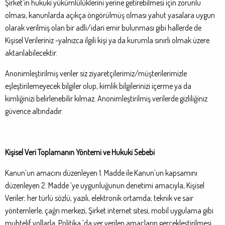
Şirket’in hukuki yükümlülüklerini yerine getirebilmesi için zorunlu
olması, kanunlarda açıkça öngörülmüş olması yahut yasalara uygun
olarak verilmiş olan bir adli/idari emir bulunması gibi hallerde de
Kişisel Verileriniz -yalnızca ilgili kişi ya da kurumla sınırlı olmak üzere
aktarılabilecektir.
Anonimleştirilmiş veriler siz ziyaretçilerimiz/müşterilerimizle
eşleştirilemeyecek bilgiler olup, kimlik bilgilerinizi içerme ya da
kimliğinizi belirlenebilir kılmaz. Anonimleştirilmiş verilerde gizliliğiniz
güvence altındadır.
Kişisel Veri Toplamanın Yöntemi ve Hukuki Sebebi
Kanun’un amacını düzenleyen 1. Madde ile Kanun’un kapsamını
düzenleyen 2. Madde ’ye uygunluğunun denetimi amacıyla, Kişisel
Veriler; her türlü sözlü, yazılı, elektronik ortamda; teknik ve sair
yöntemlerle, çağrı merkezi, Şirket internet sitesi, mobil uygulama gibi
muhtelif yollarla, Politika ’da yer verilen amaçların gerçekleştirilmesi