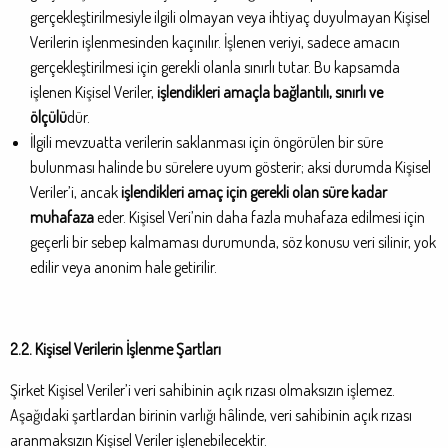
gerçekleştirilmesiyle ilgili olmayan veya ihtiyaç duyulmayan Kişisel
Verilerin işlenmesinden kaçınılır. İşlenen veriyi, sadece amacın
gerçekleştirilmesi için gerekli olanla sınırlı tutar. Bu kapsamda
işlenen Kişisel Veriler,
işlendikleri amaçla bağlantılı, sınırlı ve
ölçülü
dür.
İlgili mevzuatta verilerin saklanması için öngörülen bir süre
bulunması halinde bu sürelere uyum gösterir; aksi durumda Kişisel
Veriler’i, ancak
işlendikleri amaç için gerekli olan süre kadar
muhafaza
eder. Kişisel Veri’nin daha fazla muhafaza edilmesi için
geçerli bir sebep kalmaması durumunda, söz konusu veri silinir, yok
edilir veya anonim hale getirilir.
2.2. Kişisel Verilerin İşlenme Şartları
Şirket Kişisel Veriler’i veri sahibinin açık rızası olmaksızın işlemez.
Aşağıdaki şartlardan birinin varlığı hâlinde, veri sahibinin açık rızası
aranmaksızın Kişisel Veriler işlenebilecektir.