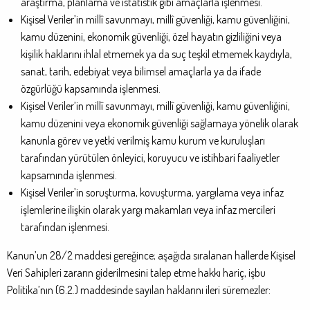
araştırma, planlama ve istatistik gibi amaçlarla işlenmesi.
Kişisel Veriler’in millî savunmayı, millî güvenliği, kamu güvenliğini,
kamu düzenini, ekonomik güvenliği, özel hayatın gizliliğini veya
kişilik haklarını ihlal etmemek ya da suç teşkil etmemek kaydıyla,
sanat, tarih, edebiyat veya bilimsel amaçlarla ya da ifade
özgürlüğü kapsamında işlenmesi.
Kişisel Veriler’in millî savunmayı, millî güvenliği, kamu güvenliğini,
kamu düzenini veya ekonomik güvenliği sağlamaya yönelik olarak
kanunla görev ve yetki verilmiş kamu kurum ve kuruluşları
tarafından yürütülen önleyici, koruyucu ve istihbari faaliyetler
kapsamında işlenmesi.
Kişisel Veriler’in soruşturma, kovuşturma, yargılama veya infaz
işlemlerine ilişkin olarak yargı makamları veya infaz mercileri
tarafından işlenmesi.
Kanun’un 28/2 maddesi gereğince; aşağıda sıralanan hallerde Kişisel
Veri Sahipleri zararın giderilmesini talep etme hakkı hariç, işbu
Politika’nın (6.2.) maddesinde sayılan haklarını ileri süremezler: