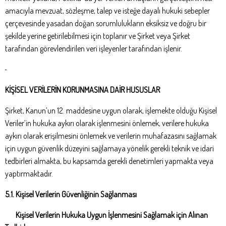
amacıyla mevzuat, sözleşme, talep ve isteğe dayalı hukuki sebepler
çerçevesinde yasadan doğan sorumlulukların eksiksiz ve doğru bir
şekilde yerine getirilebilmesi için toplanır ve Şirket veya Şirket
tarafından görevlendirilen veri işleyenler tarafından işlenir.
KİŞİSEL VERİLERİN KORUNMASINA DAİR HUSUSLAR
Şirket, Kanun’un 12. maddesine uygun olarak, işlemekte olduğu Kişisel
Veriler’in hukuka aykırı olarak işlenmesini önlemek, verilere hukuka
aykırı olarak erişilmesini önlemek ve verilerin muhafazasını sağlamak
için uygun güvenlik düzeyini sağlamaya yönelik gerekli teknik ve idari
tedbirleri almakta, bu kapsamda gerekli denetimleri yapmakta veya
yaptırmaktadır.
5.1. Kişisel Verilerin Güvenliğinin Sağlanması
Kişisel Verilerin Hukuka Uygun İşlenmesini Sağlamak için Alınan