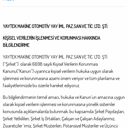
YAYTEK MAKİNE OTOMOTİV YAY İML. PAZ.SAN.VE TİC. LTD. ŞTİ.
KİŞİSEL VERİLERİN İŞLENMESİ VE KORUNMASI HAKKINDA
BİLGİLENDİRME
YAYTEK MAKİNE OTOMOTİV YAY İML. PAZ.SAN.VE TİC. LTD. ŞTİ.
(“Şirket”) olarak 6698 sayılı Kişisel Verilerin Korunması
Kanunu(“Kanun”) uyarınca kişisel verilerin hukuka uygun olarak
işlenmesi ve korunmasına azami önem veriyor ve tüm planlama ve
faaliyetlerimizde bu özenle hareket ediyoruz.
Bu bilgilendirmenin temel amacı, hukuka ve Kanun’un amacına uygun
olarak kişisel verilerin işlenmesi ve korunmasına yönelik sistemler
konusunda açıklamalarda bulunmak, bu kapsamda Şirket Paydaşları,
Şirket Yetkilileri, Şirket İş Ortakları, Çalışan ve Çalışan Adaylarımız,
Ziyaretçiler ’imiz, Şirket Müşterileri, Potansiyel Müşteriler ve Üçüncü