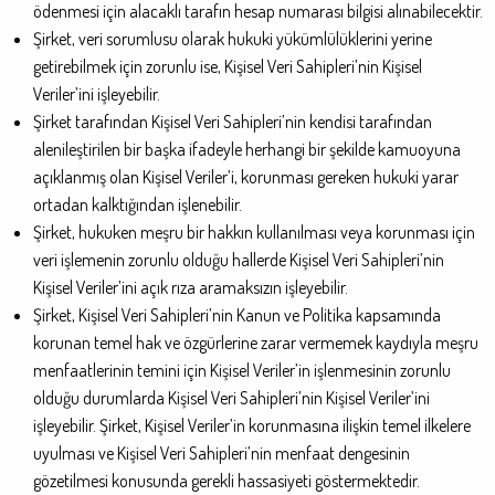
ödenmesi için alacaklı tarafın hesap numarası bilgisi alınabilecektir.
Şirket, veri sorumlusu olarak hukuki yükümlülüklerini yerine
getirebilmek için zorunlu ise, Kişisel Veri Sahipleri’nin Kişisel
Veriler’ini işleyebilir.
Şirket tarafından Kişisel Veri Sahipleri’nin kendisi tarafından
alenileştirilen bir başka ifadeyle herhangi bir şekilde kamuoyuna
açıklanmış olan Kişisel Veriler’i, korunması gereken hukuki yarar
ortadan kalktığından işlenebilir.
Şirket, hukuken meşru bir hakkın kullanılması veya korunması için
veri işlemenin zorunlu olduğu hallerde Kişisel Veri Sahipleri’nin
Kişisel Veriler’ini açık rıza aramaksızın işleyebilir.
Şirket, Kişisel Veri Sahipleri’nin Kanun ve Politika kapsamında
korunan temel hak ve özgürlerine zarar vermemek kaydıyla meşru
menfaatlerinin temini için Kişisel Veriler’in işlenmesinin zorunlu
olduğu durumlarda Kişisel Veri Sahipleri’nin Kişisel Veriler’ini
işleyebilir. Şirket, Kişisel Veriler’in korunmasına ilişkin temel ilkelere
uyulması ve Kişisel Veri Sahipleri’nin menfaat dengesinin
gözetilmesi konusunda gerekli hassasiyeti göstermektedir.