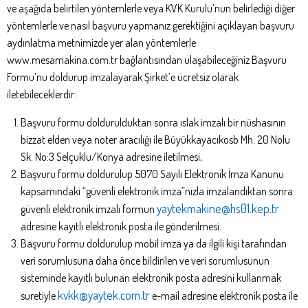
ve aşağıda belirtilen yöntemlerle veya KVK Kurulu’nun belirlediği diğer
yöntemlerle ve nasıl başvuru yapmanız gerektiğini açıklayan başvuru
aydınlatma metnimizde yer alan yöntemlerle
www.mesamakina.com.tr bağlantısından ulaşabileceğiniz Başvuru
Formu’nu doldurup imzalayarak Şirket’e ücretsiz olarak
iletebileceklerdir:
Başvuru formu doldurulduktan sonra ıslak imzalı bir nüshasının
bizzat elden veya noter aracılığı ile Büyükkayacıkosb Mh. 20 Nolu
Sk. No:3 Selçuklu/Konya adresine iletilmesi,
Başvuru formu doldurulup 5070 Sayılı Elektronik İmza Kanunu
kapsamındaki “güvenli elektronik imza”nızla imzalandıktan sonra
yaytekmakine@hs01.kep.tr
güvenli elektronik imzalı formun
adresine kayıtlı elektronik posta ile gönderilmesi.
Başvuru formu doldurulup mobil imza ya da ilgili kişi tarafından
veri sorumlusuna daha önce bildirilen ve veri sorumlusunun
sisteminde kayıtlı bulunan elektronik posta adresini kullanmak
kvkk@yaytek.com.tr
suretiyle
e-mail adresine elektronik posta ile