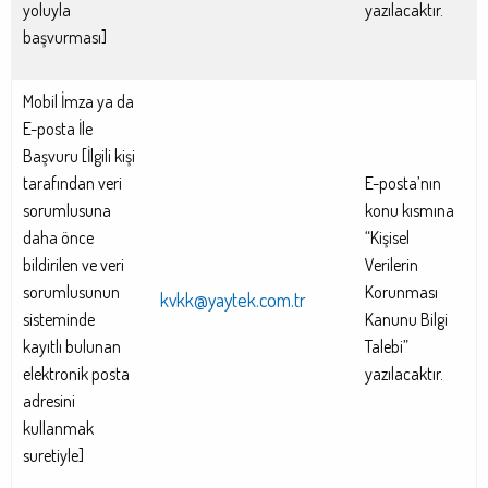
yoluyla
yazılacaktır.
başvurması]
Mobil İmza ya da
E-posta İle
Başvuru [İlgili kişi
tarafından veri
E-posta’nın
sorumlusuna
konu kısmına
daha önce
“Kişisel
bildirilen ve veri
Verilerin
sorumlusunun
Korunması
kvkk@yaytek.com.tr
sisteminde
Kanunu Bilgi
kayıtlı bulunan
Talebi”
elektronik posta
yazılacaktır.
adresini
kullanmak
suretiyle]