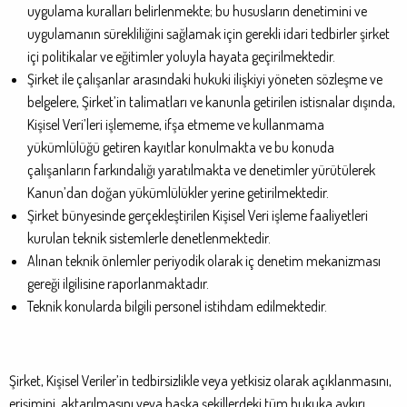
uygulama kuralları belirlenmekte; bu hususların denetimini ve
uygulamanın sürekliliğini sağlamak için gerekli idari tedbirler şirket
içi politikalar ve eğitimler yoluyla hayata geçirilmektedir.
Şirket ile çalışanlar arasındaki hukuki ilişkiyi yöneten sözleşme ve
belgelere, Şirket’in talimatları ve kanunla getirilen istisnalar dışında,
Kişisel Veri’leri işlememe, ifşa etmeme ve kullanmama
yükümlülüğü getiren kayıtlar konulmakta ve bu konuda
çalışanların farkındalığı yaratılmakta ve denetimler yürütülerek
Kanun’dan doğan yükümlülükler yerine getirilmektedir.
Şirket bünyesinde gerçekleştirilen Kişisel Veri işleme faaliyetleri
kurulan teknik sistemlerle denetlenmektedir.
Alınan teknik önlemler periyodik olarak iç denetim mekanizması
gereği ilgilisine raporlanmaktadır.
Teknik konularda bilgili personel istihdam edilmektedir.
Şirket, Kişisel Veriler’in tedbirsizlikle veya yetkisiz olarak açıklanmasını,
erişimini, aktarılmasını veya başka şekillerdeki tüm hukuka aykırı