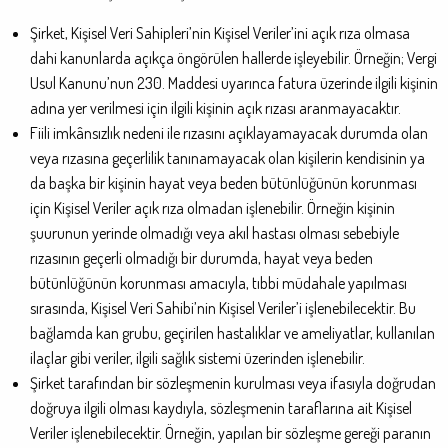
Şirket, Kişisel Veri Sahipleri’nin Kişisel Veriler’ini açık rıza olmasa
dahi kanunlarda açıkça öngörülen hallerde işleyebilir. Örneğin; Vergi
Usul Kanunu’nun 230. Maddesi uyarınca fatura üzerinde ilgili kişinin
adına yer verilmesi için ilgili kişinin açık rızası aranmayacaktır.
Fiili imkânsızlık nedeni ile rızasını açıklayamayacak durumda olan
veya rızasına geçerlilik tanınamayacak olan kişilerin kendisinin ya
da başka bir kişinin hayat veya beden bütünlüğünün korunması
için Kişisel Veriler açık rıza olmadan işlenebilir. Örneğin kişinin
şuurunun yerinde olmadığı veya akıl hastası olması sebebiyle
rızasının geçerli olmadığı bir durumda, hayat veya beden
bütünlüğünün korunması amacıyla, tıbbi müdahale yapılması
sırasında, Kişisel Veri Sahibi’nin Kişisel Veriler’i işlenebilecektir. Bu
bağlamda kan grubu, geçirilen hastalıklar ve ameliyatlar, kullanılan
ilaçlar gibi veriler, ilgili sağlık sistemi üzerinden işlenebilir.
Şirket tarafından bir sözleşmenin kurulması veya ifasıyla doğrudan
doğruya ilgili olması kaydıyla, sözleşmenin taraflarına ait Kişisel
Veriler işlenebilecektir. Örneğin, yapılan bir sözleşme gereği paranın