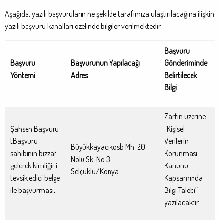
Aşağıda, yazılı başvuruların ne şekilde tarafımıza ulaştırılacağına ilişkin
yazılı başvuru kanalları özelinde bilgiler verilmektedir.
Başvuru
Başvuru
Başvurunun Yapılacağı
Gönderiminde
Yöntemi
Adres
Belirtilecek
Bilgi
Zarfın üzerine
Şahsen Başvuru
“Kişisel
[Başvuru
Verilerin
Büyükkayacıkosb Mh. 20
sahibinin bizzat
Korunması
Nolu Sk. No:3
gelerek kimliğini
Kanunu
Selçuklu/Konya
tevsik edici belge
Kapsamında
ile başvurması]
Bilgi Talebi”
yazılacaktır.