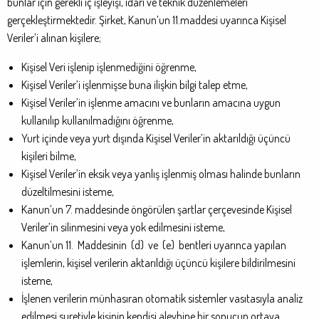
bunlar için gerekli iç işleyişi, idari ve teknik düzenlemeleri
gerçekleştirmektedir. Şirket, Kanun’un 11.maddesi uyarınca Kişisel
Veriler’i alınan kişilere;
Kişisel Veri işlenip işlenmediğini öğrenme,
Kişisel Veriler’i işlenmişse buna ilişkin bilgi talep etme,
Kişisel Veriler’in işlenme amacını ve bunların amacına uygun
kullanılıp kullanılmadığını öğrenme,
Yurt içinde veya yurt dışında Kişisel Veriler’in aktarıldığı üçüncü
kişileri bilme,
Kişisel Veriler’in eksik veya yanlış işlenmiş olması halinde bunların
düzeltilmesini isteme,
Kanun’un 7. maddesinde öngörülen şartlar çerçevesinde Kişisel
Veriler’in silinmesini veya yok edilmesini isteme,
Kanun’un 11. Maddesinin (d) ve (e) bentleri uyarınca yapılan
işlemlerin, kişisel verilerin aktarıldığı üçüncü kişilere bildirilmesini
isteme,
İşlenen verilerin münhasıran otomatik sistemler vasıtasıyla analiz
edilmesi suretiyle kişinin kendisi aleyhine bir sonucun ortaya