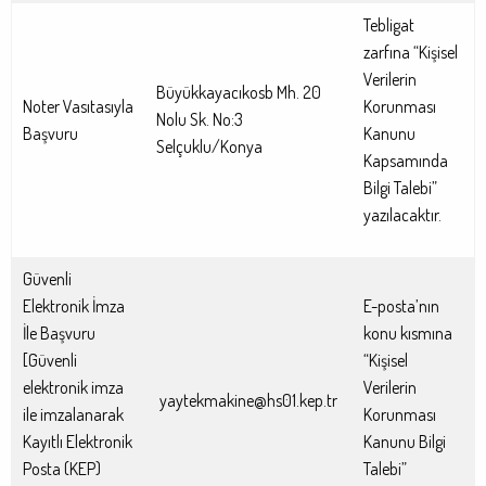
Tebligat
zarfına “Kişisel
Verilerin
Büyükkayacıkosb Mh. 20
Noter Vasıtasıyla
Korunması
Nolu Sk. No:3
Başvuru
Kanunu
Selçuklu/Konya
Kapsamında
Bilgi Talebi”
yazılacaktır.
Güvenli
Elektronik İmza
E-posta’nın
İle Başvuru
konu kısmına
[Güvenli
“Kişisel
elektronik imza
Verilerin
yaytekmakine@hs01.kep.tr
ile imzalanarak
Korunması
Kayıtlı Elektronik
Kanunu Bilgi
Posta (KEP)
Talebi”