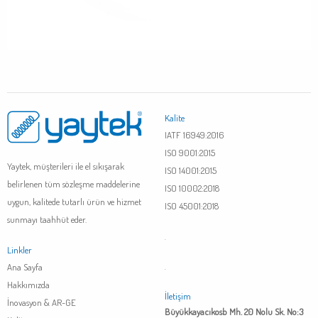
Kalite
IATF 16949:2016
ISO 9001:2015
Yaytek, müşterileri ile el sıkışarak
ISO 14001:2015
belirlenen tüm sözleşme maddelerine
ISO 10002:2018
uygun, kalitede tutarlı ürün ve hizmet
ISO 45001:2018
sunmayı taahhüt eder.
.
Linkler
Ana Sayfa
.
Hakkımızda
İletişim
İnovasyon & AR-GE
Büyükkayacıkosb Mh. 20 Nolu Sk. No:3